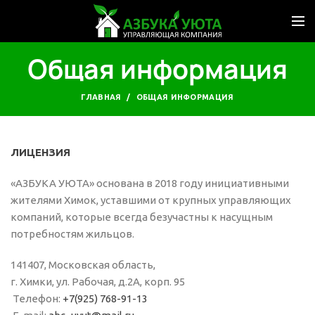
Общая информация
ГЛАВНАЯ
ОБЩАЯ ИНФОРМАЦИЯ
ЛИЦЕНЗИЯ
«АЗБУКА УЮТА» основана в 2018 году инициативными
жителями Химок, уставшими от крупных управляющих
компаний, которые всегда безучастны к насущным
потребностям жильцов.
141407, Московская область,
г. Химки, ул. Рабочая, д.2А, корп. 95
Телефон:
+7(925) 768-91-13